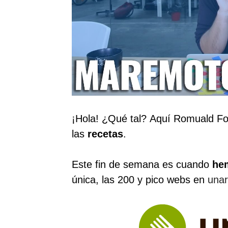
¡Hola! ¿Qué tal? Aquí Romuald F
las
recetas
.
Este fin de semana es cuando
he
única, las 200 y pico webs en
una