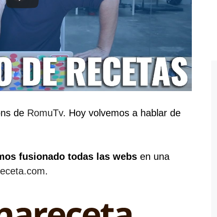
ons de
RomuTv
. Hoy volvemos a hablar de
mos fusionado todas las webs
en una
receta.com
.