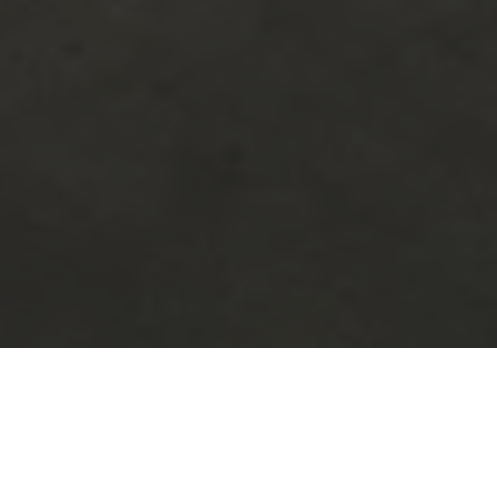
Conoce mi escuela global, premiada por su
excelencia
Escuela de Marketing Online