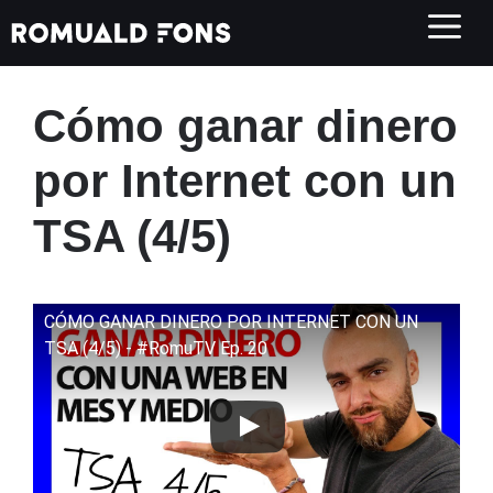
Saltar
al
contenido
Cómo ganar dinero
por Internet con un
TSA (4/5)
CÓMO GANAR DINERO POR INTERNET CON UN
TSA (4/5) - #RomuTV Ep. 20