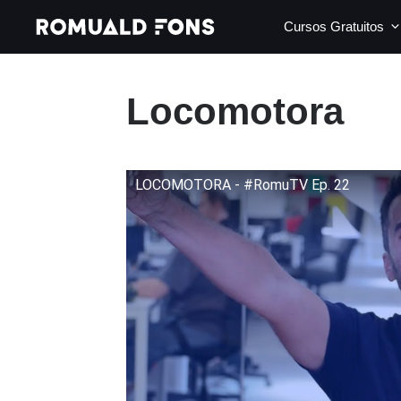
Saltar
Cursos Gratuitos
al
contenido
Locomotora
LOCOMOTORA - #RomuTV Ep. 22