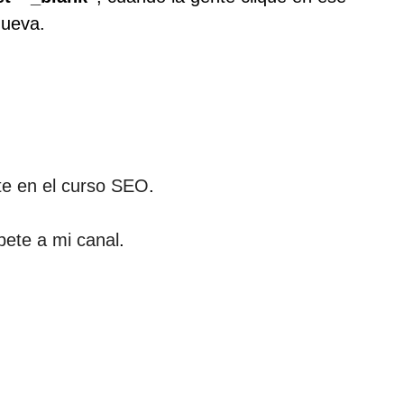
nueva.
rte en el curso SEO
.
bete a mi canal
.