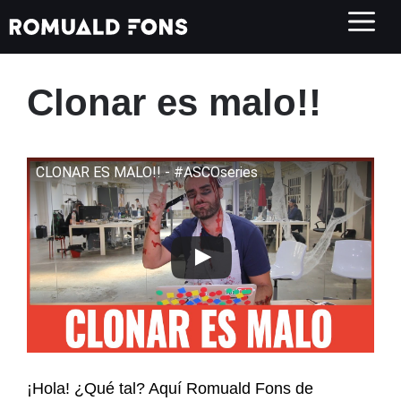
Saltar
al
contenido
Clonar es malo!!
CLONAR ES MALO!! - #ASCOseries
¡Hola! ¿Qué tal? Aquí Romuald Fons de