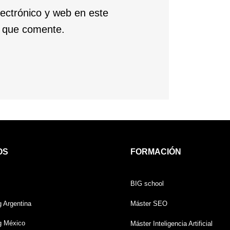
ectrónico y web en este
z que comente.
OS
FORMACIÓN
BIG school
g Argentina
Máster SEO
g México
Máster Inteligencia Artificial